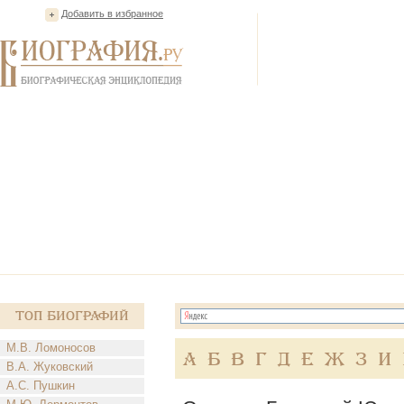
Добавить в избранное
Топ Биографий
М.В. Ломоносов
А
Б
В
Г
Д
Е
Ж
З
И
В.А. Жуковский
А.С. Пушкин