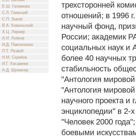
трехсторонней коми
Е.Ш. Галимова
С.Л. Геевский
отношений; в 1996 
С.П. Зыков
научный фонд, приз
В.А. Ковальский
Х.Ц. Лернер
России; академик Р
А.И. Лобков
И.Д. Павличенко
социальных наук и 
П.Т. Резвой
более 40 научных тр
Н.М. Скребов
И.Г. Хисамеев
стабильность общес
А.Д. Шумахер
"Антология мировой
"Антология мировой
научного проекта и 
энциклопедии" в 2-
"Человек 2000 года"
боевыми искусствам