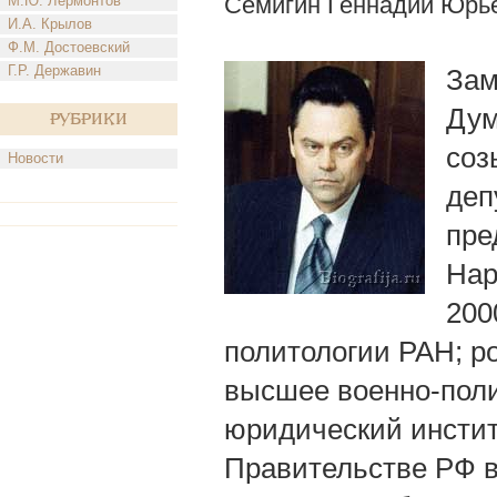
Семигин Геннадий Юрь
М.Ю. Лермонтов
И.А. Крылов
Ф.М. Достоевский
Г.Р. Державин
Зам
Дум
Рубрики
соз
Новости
деп
пре
Нар
200
политологии РАН; ро
высшее военно-поли
юридический инстит
Правительстве РФ в 