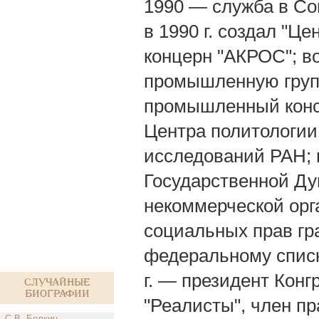
1990 — служба в Со
в 1990 г. создал "Ц
концерн "АКРОС"; в
промышленную групп
промышленный конс
Центра политологии
исследований РАН; 
Государственной Ду
некоммерческой орг
социальных прав гра
федеральному списк
г. — президент Конг
Случайные
биографии
"Реалисты", член п
С.В. Белкин