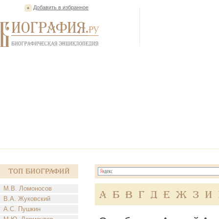
Добавить в избранное
Топ Биографий
М.В. Ломоносов
А
Б
В
Г
Д
Е
Ж
З
И
В.А. Жуковский
А.С. Пушкин