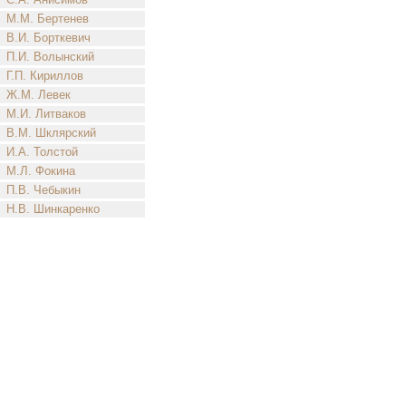
М.М. Бертенев
В.И. Борткевич
П.И. Волынский
Г.П. Кириллов
Ж.М. Левек
М.И. Литваков
В.М. Шклярский
И.А. Толстой
М.Л. Фокина
П.В. Чебыкин
Н.В. Шинкаренко