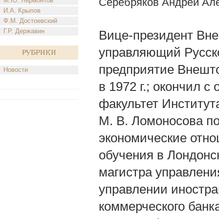
Серебряков Андрей Ал
М.Ю. Лермонтов
И.А. Крылов
Ф.М. Достоевский
Г.Р. Державин
Вице-президент Внеш
управляющий Русско
Рубрики
предприятие Внештор
Новости
в 1972 г.; окончил 
факультет Институт
М. В. Ломоносова п
экономические отнош
обучения в Лондонс
магистра управления 
управлении иностра
коммерческого банк