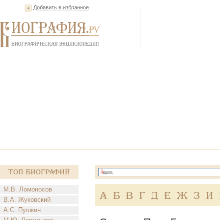
Добавить в избранное
Топ Биографий
М.В. Ломоносов
А
Б
В
Г
Д
Е
Ж
З
И
В.А. Жуковский
А.С. Пушкин