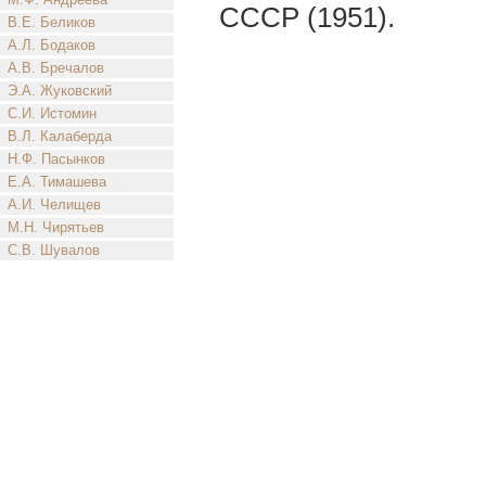
СССР (1951).
В.Е. Беликов
А.Л. Бодаков
А.В. Бречалов
Э.А. Жуковский
С.И. Истомин
В.Л. Калаберда
Н.Ф. Пасынков
Е.А. Тимашева
А.И. Челищев
М.Н. Чирятьев
С.В. Шувалов