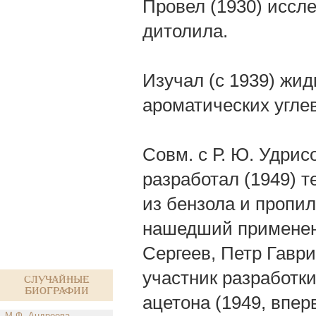
Провел (1930) исс
дитолила.
Изучал (с 1939) жи
ароматических угле
Совм. с Р. Ю. Удри
разработал (1949) т
из бензола и пропил
нашедший применени
Сергеев, Петр Гаври
участник разработк
Случайные
биографии
ацетона (1949, впер
М.Ф. Андреева