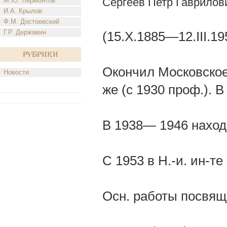
Сергеев Петр Гаврилов
М.Ю. Лермонтов
И.А. Крылов
Ф.М. Достоевский
Г.Р. Державин
(15.Х.1885—12.III.19
Рубрики
Окончил Московское
Новости
же (с 1930 проф.).
В 1938— 1946 наход
С 1953 в Н.-и. ин-те 
Осн. работы посвяще