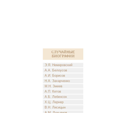
Случайные
биографии
Э.Я. Немировский
А.А. Белоусов
А.И. Борисов
Н.А. Захарченко
М.Н. Змеев
А.П. Кетов
А.Б. Лебенсон
Х.Ц. Лернер
В.Н. Лисицын
А.М. Лукьянов