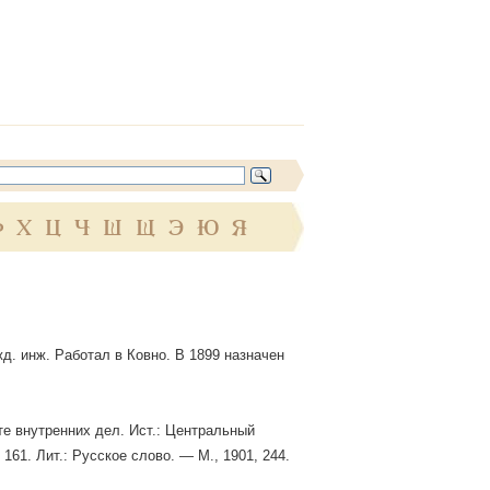
Ф
Х
Ц
Ч
Ш
Щ
Э
Ю
Я
жд. инж. Работал в Ковно. В 1899 назначен
те внутренних дел. Ист.: Центральный
. 161. Лит.: Русское слово. — М., 1901, 244.