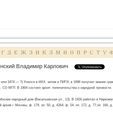
Г
Д
Е
Ж
З
И
К
Л
М
Н
О
П
Р
С
Т
У
нский Владимир Карлович
70 или 1874 — ?) Учился в ИАХ, затем в ПИГИ, в 1896 получил звание гра
х. СО МГП. В 1904 состоял архит. попечительства о народной трезвости.
Москве народный дом (Васильевская ул., 13). В 1926 работал в Наркома
 архив г. Москвы, ф. 179, оп. 50, д. 4264; ф. 54, оп. 172, д. 77;оп. 166, д