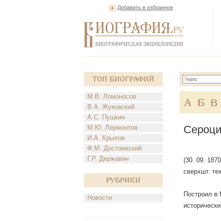
Добавить в избранное
Топ Биографий
М.В. Ломоносов
А
Б
В
В.А. Жуковский
А.С. Пушкин
Сероци
М.Ю. Лермонтов
И.А. Крылов
Ф.М. Достоевский
Г.Р. Державин
(30. 09. 18
сверхшт. те
Рубрики
Построил в 
Новости
исторический