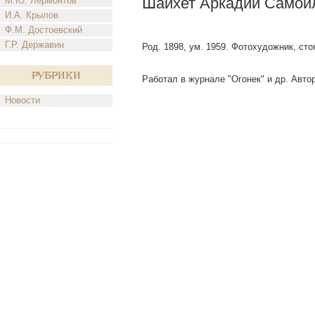
Шайхет Аркадий Самой
М.Ю. Лермонтов
И.А. Крылов
Ф.М. Достоевский
Г.Р. Державин
Род. 1898, ум. 1959. Фотохудожник, ст
Рубрики
Работал в журнале "Огонек" и др. Авт
Новости