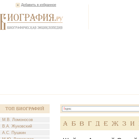
Добавить в избранное
Топ Биографий
М.В. Ломоносов
А
Б
В
Г
Д
Е
Ж
З
И
В.А. Жуковский
А.С. Пушкин