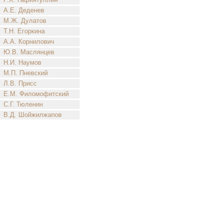
А.Е. Деденев
М.Ж. Дулатов
Т.Н. Егоркина
А.А. Корнилович
Ю.В. Маслянцев
Н.И. Наумов
М.П. Пневский
Л.В. Присс
Е.М. Филомофитский
С.Г. Тюленин
В.Д. Шойжилжапов