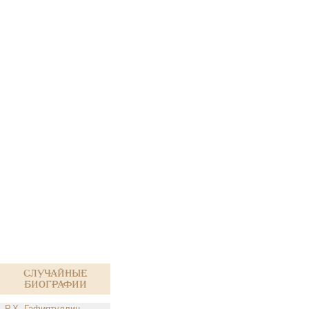
Случайные
биографии
Р.Х. Гафиятуллин