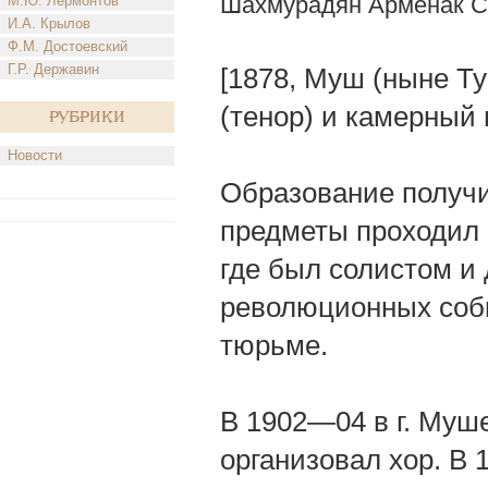
Шахмурадян Арменак С
М.Ю. Лермонтов
И.А. Крылов
Ф.М. Достоевский
Г.Р. Державин
[1878, Муш (ныне Ту
(тенор) и камерный 
Рубрики
Новости
Образование получи
предметы проходил п
где был солистом и
революционных собы
тюрьме.
В 1902—04 в г. Муш
организовал хор. В