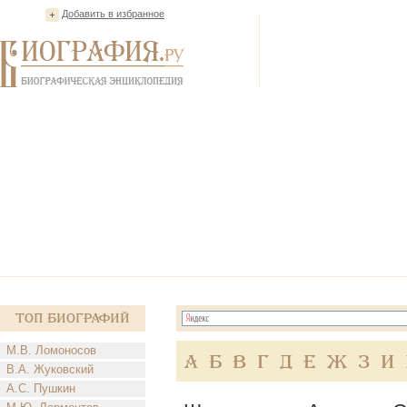
Добавить в избранное
Топ Биографий
М.В. Ломоносов
А
Б
В
Г
Д
Е
Ж
З
И
В.А. Жуковский
А.С. Пушкин