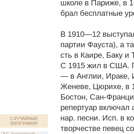
школе в Париже, в 
брал бесплатные уро
В 1910—12 выступал
партии Фауста), а т
сть в Каире, Баку и
С 1915 жил в США. 
— в Англии, Ираке, 
Женеве, Цюрихе, в 
Бостон, Сан-Францис
репертуар включал а
нар. песни. Исп. в 
Случайные
биографии
творчестве певец с
Э.С. Андреевский