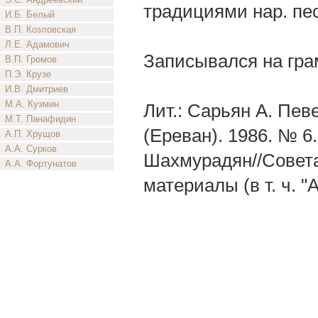
традициями нар. пес
И.Б. Белый
В.П. Козловская
Л.Е. Адамович
Записывался на гра
В.П. Громов
П.Э. Крузе
И.В. Дмитриев
М.А. Кузмин
Лит.: Сарьян А. Пев
М.Т. Панафидин
(Ереван). 1986. № 6
А.П. Хрущов
А.А. Сурков
Шахмурадян//Советак
А.А. Фортунатов
материалы (в т. ч.