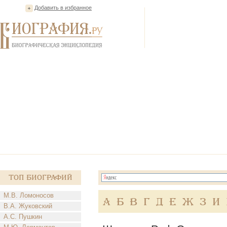
Добавить в избранное
Топ Биографий
М.В. Ломоносов
А
Б
В
Г
Д
Е
Ж
З
И
В.А. Жуковский
А.С. Пушкин