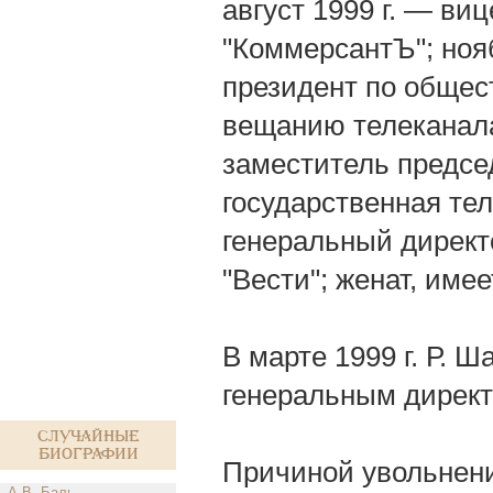
август 1999 г. — в
"КоммерсантЪ"; нояб
президент по обще
вещанию телеканала
заместитель предсе
государственная те
генеральный директ
"Вести"; женат, име
В марте 1999 г. Р. 
генеральным директ
Случайные
биографии
Причиной увольнени
А.В. Баль