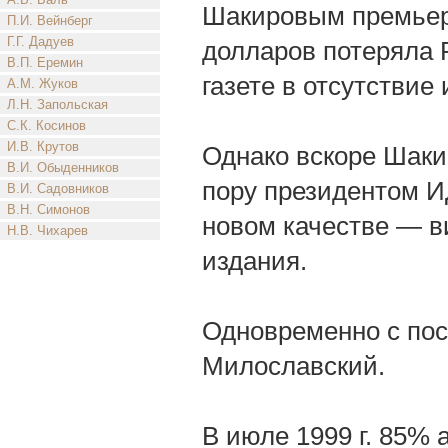
Шакировым премьеру
П.И. Вейнберг
Г.Г. Дадуев
долларов потеряла 
В.П. Еремин
газете в отсутствие
А.М. Жуков
Л.Н. Запольская
С.К. Косинов
И.В. Крутов
Однако вскоре Шаки
В.И. Обыденников
пору президентом И
В.И. Садовников
В.Н. Симонов
новом качестве — в
Н.В. Чихарев
издания.
Одновременно с пос
Милославский.
В июле 1999 г. 85%