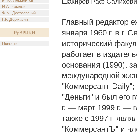
Шакиров Раф Салихови
М.Ю. Лермонтов
И.А. Крылов
Ф.М. Достоевский
Г.Р. Державин
Главный редактор еж
января 1960 г. в г.
Рубрики
исторический факуль
Новости
работает в издател
основания (1990), 
международной жизн
"Коммерсант-Dаily"
"Деньги" и был его 
г. — март 1999 г. —
также с 1997 г. яв
"КоммерсантЪ" и чл