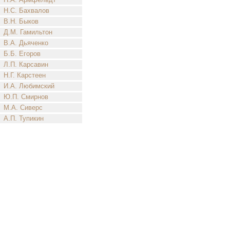
Н.С. Бахвалов
В.Н. Быков
Д.М. Гамильтон
В.А. Дьяченко
Б.Б. Егоров
Л.П. Карсавин
Н.Г. Карстеен
И.А. Любимский
Ю.П. Смирнов
М.А. Сиверс
А.П. Тупикин