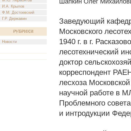
Шапкин Олег Михайлов
М.Ю. Лермонтов
И.А. Крылов
Ф.М. Достоевский
Г.Р. Державин
Заведующий кафедро
Московского лесотех
Рубрики
1940 г. в г. Расказ
Новости
лесотехнический инс
доктор сельскохозяй
корреспондент РАЕН
лесхоза Московской 
научной работе в М
Проблемного совета 
и интродукции Феде