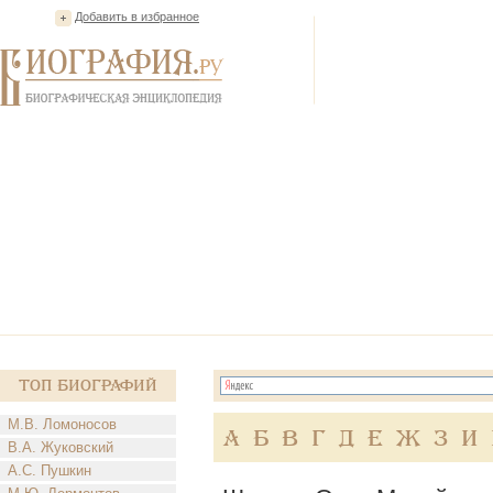
Добавить в избранное
Топ Биографий
М.В. Ломоносов
А
Б
В
Г
Д
Е
Ж
З
И
В.А. Жуковский
А.С. Пушкин