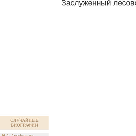
Заслуженный лесово
Случайные
биографии
Н.А. Армфельдт