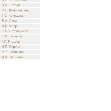
В.Ф. Егоров
В.Е. Колесниченко
Т.С. Кривцова
Е.А. Лисин
И.К. Майр
Е.К. Огородников
Е.Ф. Панарин
Г.И. Ртищев
Н.П. Серегин
М.Е. Ставский
Д.М. Челищев