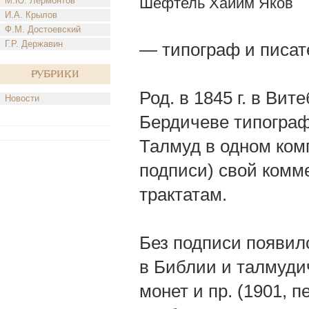
Шефтель Хаиим Яков
М.Ю. Лермонтов
И.А. Крылов
Ф.М. Достоевский
Г.Р. Державин
— типограф и писат
Рубрики
Род. в 1845 г. в Вите
Новости
Бердичеве типографи
Талмуд в одном комп
подписи) свой комме
трактатам.
Без подписи появилс
в Библии и талмуди
монет и пр. (1901, п