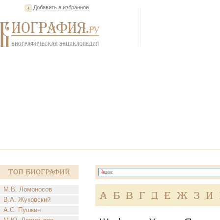
Добавить в избранное
Топ Биографий
М.В. Ломоносов
А
Б
В
Г
Д
Е
Ж
З
И
В.А. Жуковский
А.С. Пушкин