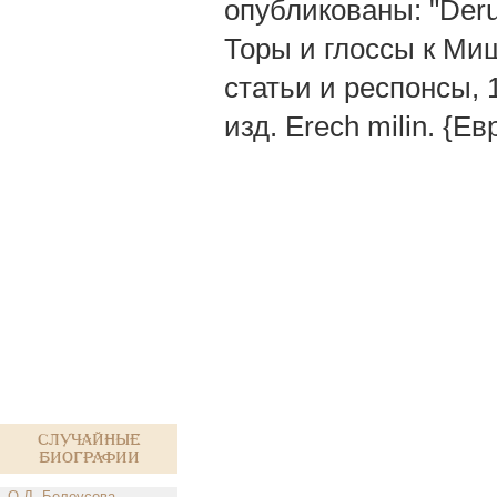
опубликованы: "Derus
Торы и глоссы к Миш
статьи и респонсы, 
изд. Erech milin. {Евр
Случайные
биографии
О.Л. Белоусова