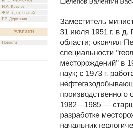
Шелепов Валентин Вас
М.Ю. Лермонтов
И.А. Крылов
Ф.М. Достоевский
Г.Р. Державин
Заместитель министр
31 июля 1951 г. в д
Рубрики
области; окончил П
Новости
специальности "гео
месторождений" в 19
наук; с 1973 г. раб
нефтегазодобывающ
производственного 
1982—1985 — старши
разработке местор
начальник геологич