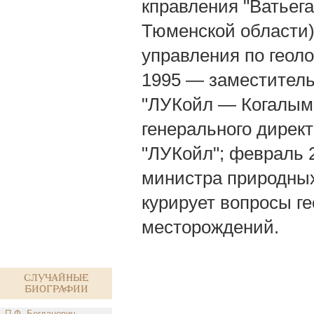
кправления "Ватьег
Тюменской области)
управления по геол
1995 — заместитель
"ЛУКойл — Когалым
генерального дире
"ЛУКойл"; февраль 2
министра природных
курирует вопросы г
месторождений.
Случайные
биографии
П.Ф. Богданович