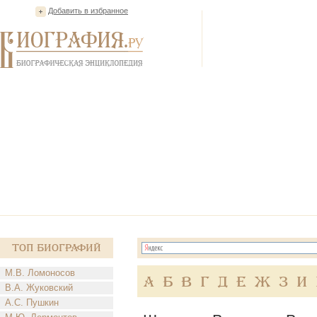
Добавить в избранное
Топ Биографий
М.В. Ломоносов
А
Б
В
Г
Д
Е
Ж
З
И
В.А. Жуковский
А.С. Пушкин