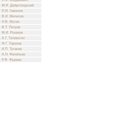
М.И. Добротворский
П.Я. Гамалея
В.И. Мелехов
Н.В. Мутин
В.Т. Петров
М.И. Розанов
А.Г. Татевосян
Ф.Г. Торопов
И.П. Туганов
А.Н. Филипьев
Р.Ф. Фурман