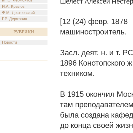
Шелест Алексей Несте
М.Ю. Лермонтов
И.А. Крылов
Ф.М. Достоевский
Г.Р. Державин
[12 (24) февр. 1878 
машиностроитель.
Рубрики
Новости
Засл. деят. н. и т. 
1896 Конотопского ж
техником.
В 1915 окончил Мос
там преподавателем
была создана кафед
до конца своей жиз