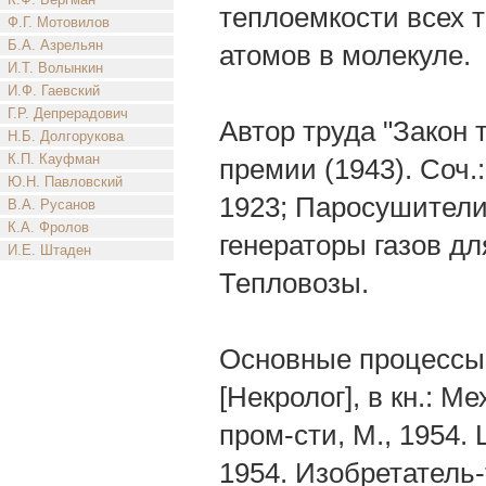
теплоемкости всех 
Ф.Г. Мотовилов
Б.А. Азрельян
атомов в молекуле.
И.Т. Волынкин
И.Ф. Гаевский
Г.Р. Депрерадович
Автор труда "Закон 
Н.Б. Долгорукова
К.П. Кауфман
премии (1943). Соч
Ю.Н. Павловский
1923; Паросушители
В.А. Русанов
К.А. Фролов
генераторы газов дл
И.Е. Штаден
Тепловозы.
Основные процессы,
[Некролог], в кн.: М
пром-сти, М., 1954.
1954. Изобретатель