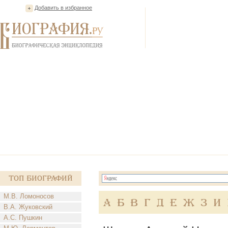
Добавить в избранное
Топ Биографий
М.В. Ломоносов
А
Б
В
Г
Д
Е
Ж
З
И
В.А. Жуковский
А.С. Пушкин