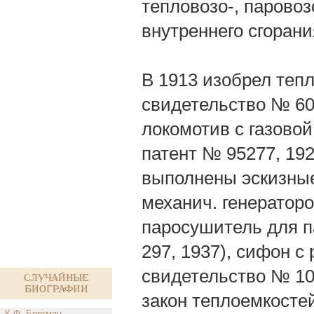
тепловозо-, паровоз
внутреннего сгорани
В 1913 изобрел тепл
свидетельство № 607
локомотив с газовой
патент № 95277, 19
выполнены эскизные
механич. генератор
паросушитель для п
297, 1937), сифон 
свидетельство № 10
Случайные
биографии
закон теплоемкосте
К.Ф. Бергман