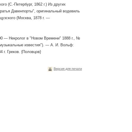
о (С.-Петербург, 1862 г.) Из других
Братья Давенпорты", оригинальный водевиль
цузского (Москва, 1878 г. —
900 — Некролог в "Новом Времени" 1888 г., №
 музыкальные известия"). — А. И. Вольф:
4 г. Греков. {Половцов}
Версия для печати