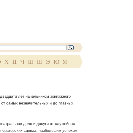
Ф
Х
Ц
Ч
Ш
Щ
Э
Ю
Я
и двадцати лет начальником экипажного
 от самых незначительных и до главных,
театральное дело и досуги от служебных
мператорских сценах; наибольшим успехом