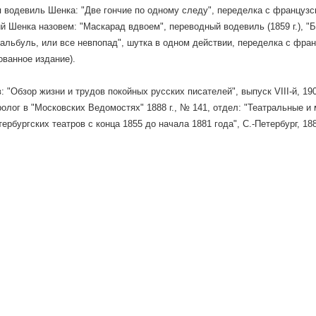
 водевиль Шенка: "Две гончие по одному следу", переделка с французског
й Шенка назовем: "Маскарад вдвоем", переводный водевиль (1859 г.), "
 "Бальбуль, или все невпопад", шутка в одном действии, переделка с фран
ванное издание).
в: "Обзор жизни и трудов покойных русских писателей", выпуск VIII-й, 1
олог в "Московских Ведомостях" 1888 г., № 141, отдел: "Театральные и
ербургских театров с конца 1855 до начала 1881 года", С.-Петербург, 188