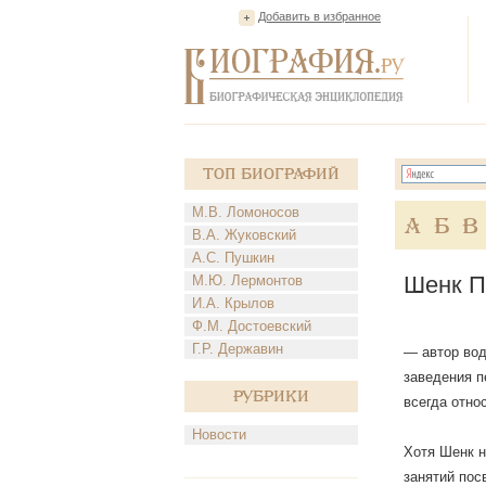
Добавить в избранное
Топ Биографий
М.В. Ломоносов
А
Б
В
В.А. Жуковский
А.С. Пушкин
Шенк П
М.Ю. Лермонтов
И.А. Крылов
Ф.М. Достоевский
Г.Р. Державин
— автор вод
заведения п
Рубрики
всегда отно
Новости
Хотя Шенк н
занятий пос