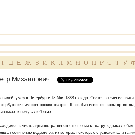
Г
Д
Е
Ж
З
И
К
Л
М
Н
О
П
Р
С
Т
У
етр Михайлович
евилей, умер в Петербурге 18 Мая 1888-го года. Состоя в течение почт
етербургских императорских театров, Шенк был известен всем артистам,
сившихся к нему с любовью.
аходился в чисто административном отношении к театру, однако любил 
вящал сочинению водевилей, из которых некоторые с успехом шли на и