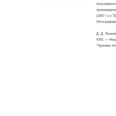
пользовался
произведени
(1867 г.) и
Литографиро
Д. Д. Языко
4391 — Некр
"Хроника пет