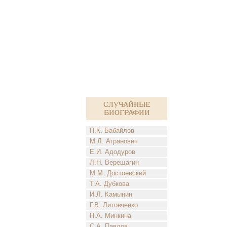
Случайные
биографии
П.К. Бабайлов
М.Л. Агранович
Е.И. Адодуров
Л.Н. Верещагин
М.М. Достоевский
Т.А. Дубкова
И.Л. Камынин
Г.В. Литовченко
Н.А. Минкина
С.А. Павлов