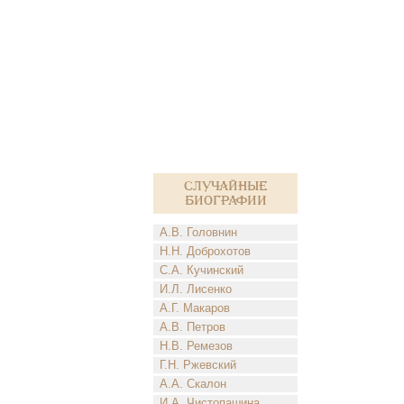
Случайные
биографии
А.В. Головнин
Н.Н. Доброхотов
С.А. Кучинский
И.Л. Лисенко
А.Г. Макаров
А.В. Петров
Н.В. Ремезов
Г.Н. Ржевский
А.А. Скалон
И.А. Чистопашина