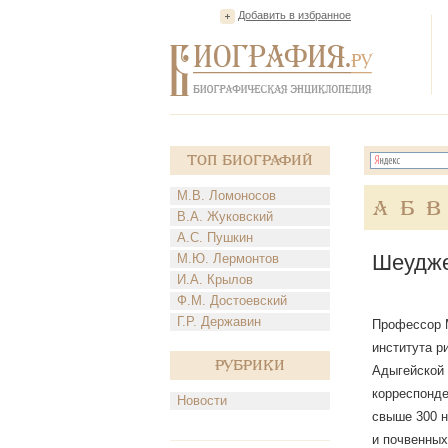
Добавить в избранное
Топ Биографий
М.В. Ломоносов
А
Б
В
В.А. Жуковский
А.С. Пушкин
Шеудже
М.Ю. Лермонтов
И.А. Крылов
Ф.М. Достоевский
Г.Р. Державин
Профессор М
института р
Рубрики
Адыгейской 
корреспонде
Новости
свыше 300 н
и почвенных