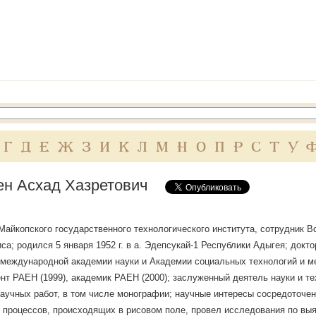
Г
Д
Е
Ж
З
И
К
Л
М
Н
О
П
Р
С
Т
У
н Асхад Хазретович
айкопского государственного технологического института, сотрудник В
иса; родился 5 января 1952 г. в а. Эдепсукай-1 Республики Адыгея; докт
международной академии науки и Академии социальных технологий и ме
нт РАЕН (1999), академик РАЕН (2000); заслуженный деятель науки и т
аучных работ, в том числе монографии; научные интересы сосредоточен
 процессов, происходящих в рисовом поле, провел исследования по выя