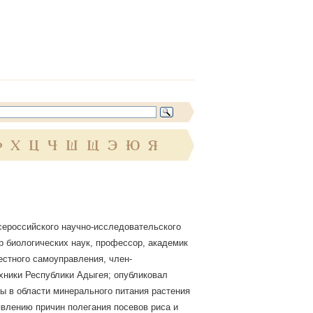
Ф
Х
Ц
Ч
Ш
Щ
Э
Ю
Я
сероссийского научно-исследовательского
ор биологических наук, профессор, академик
стного самоуправления, член-
ехники Республики Адыгея; опубликовал
ы в области минерального питания растения
влению причин полегания посевов риса и