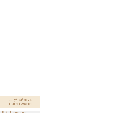
Случайные
биографии
В.А. Барабанов