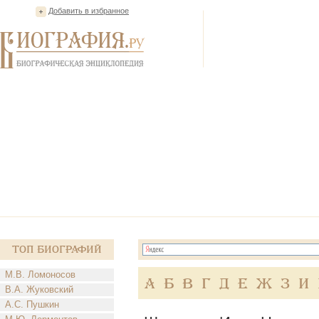
Добавить в избранное
Топ Биографий
М.В. Ломоносов
А
Б
В
Г
Д
Е
Ж
З
И
В.А. Жуковский
А.С. Пушкин