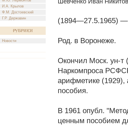
Шевченко Иван Никито
М.Ю. Лермонтов
И.А. Крылов
Ф.М. Достоевский
Г.Р. Державин
(1894—27.5.1965) — 
Рубрики
Род. в Воронеже.
Новости
Окончил Моск. ун-т 
Наркомпроса РСФСР
арифметике (1929), 
пособия.
В 1961 опубл. "Мето
ценным пособием для