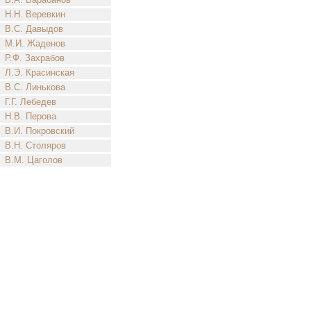
Н.Н. Веревкин
В.С. Давыдов
М.И. Жаденов
Р.Ф. Захрабов
Л.Э. Красинская
В.С. Линькова
Г.Г. Лебедев
Н.В. Перова
В.И. Покровский
В.Н. Столяров
В.М. Цаголов