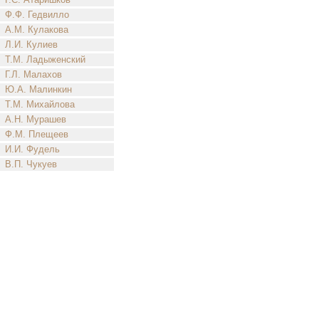
Ф.Ф. Гедвилло
А.М. Кулакова
Л.И. Кулиев
Т.М. Ладыженский
Г.Л. Малахов
Ю.А. Малинкин
Т.М. Михайлова
А.Н. Мурашев
Ф.М. Плещеев
И.И. Фудель
В.П. Чукуев