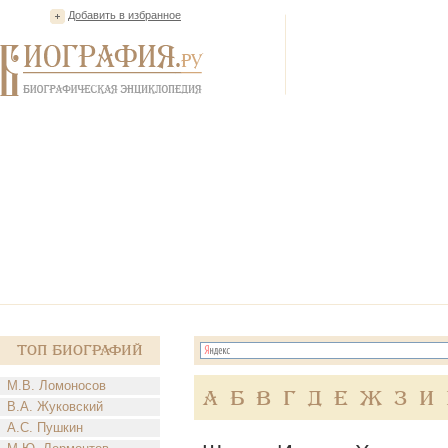
Добавить в избранное
Топ Биографий
М.В. Ломоносов
А
Б
В
Г
Д
Е
Ж
З
И
В.А. Жуковский
А.С. Пушкин