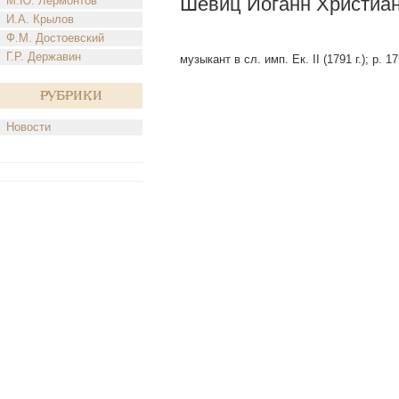
Шевиц Иоганн Христиа
М.Ю. Лермонтов
И.А. Крылов
Ф.М. Достоевский
Г.Р. Державин
музыкант в сл. имп. Ек. II (1791 г.); р. 1
Рубрики
Новости