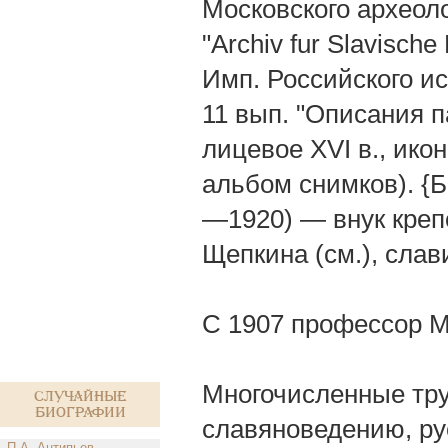
Московского археолог
"Archiv fur Slavische
Имп. Российского ис
11 вып. "Описания 
лицевое XVI в., ик
альбом снимков). {
—1920) — внук креп
Щепкина (см.), слав
С 1907 профессор М
Многочисленные тру
Случайные
биографии
славяноведению, ру
П.А. Антипьев