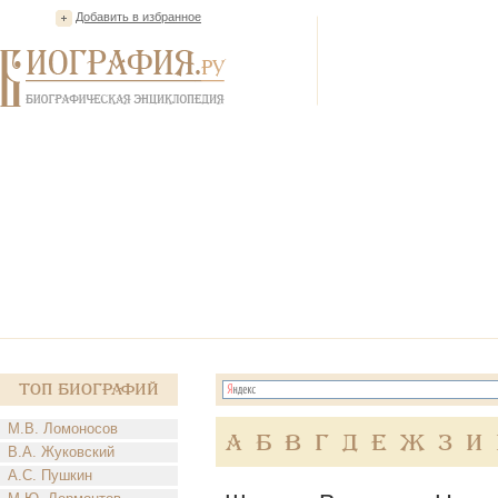
Добавить в избранное
Топ Биографий
М.В. Ломоносов
А
Б
В
Г
Д
Е
Ж
З
И
В.А. Жуковский
А.С. Пушкин