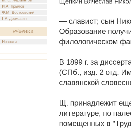
Щепкин Вячеслав Нико
М.Ю. Лермонтов
И.А. Крылов
Ф.М. Достоевский
Г.Р. Державин
— славист; сын Нико
Образование получи
Рубрики
филологическом фак
Новости
В 1899 г. за диссер
(СПб., изд. 2 отд. И
славянской словесн
Щ. принадлежит еще
литературе, по пал
помещенных в "Труд