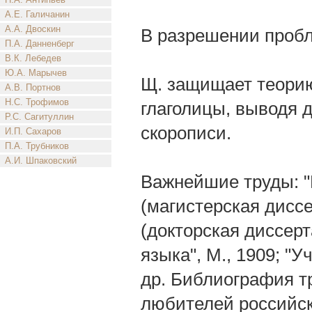
А.Е. Галичанин
А.А. Двоскин
В разрешении пробл
П.А. Данненберг
В.К. Лебедев
Ю.А. Марычев
Щ. защищает теорию
А.В. Портнов
Н.С. Трофимов
глаголицы, выводя 
Р.С. Сагитуллин
скорописи.
И.П. Сахаров
П.А. Трубников
А.И. Шпаковский
Важнейшие труды: "
(магистерская диссе
(докторская диссерт
языка", М., 1909; "У
др. Библиография т
любителей российск