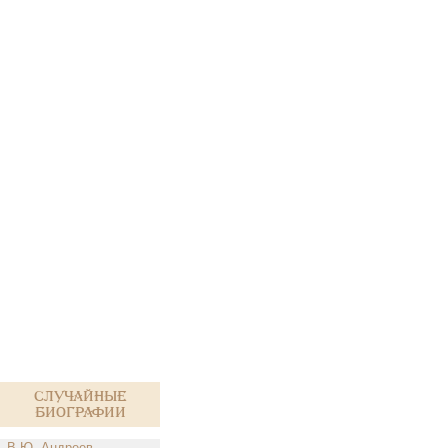
Случайные
биографии
В.Ю. Андреев