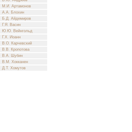
М.И. Артамонов
А.А. Блохин
Б.Д. Айдемиров
Г.Я. Васин
Ю.Ю. Вейнгольд
Г.Х. Иоанн
В.О. Карчевский
В.В. Кропотова
В.А. Шубин
В.М. Хокканен
Д.Т. Хомутов