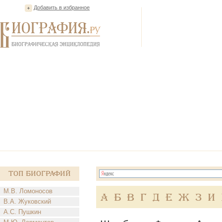
Добавить в избранное
Топ Биографий
М.В. Ломоносов
А
Б
В
Г
Д
Е
Ж
З
И
В.А. Жуковский
А.С. Пушкин