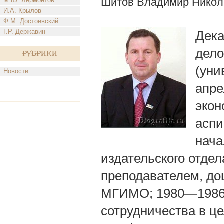
Шитов Владимир Никол
М.Ю. Лермонтов
И.А. Крылов
Ф.М. Достоевский
Г.Р. Державин
Дека
дел
Рубрики
(уни
Новости
апре
экон
аспи
нача
издательского отде
преподавателем, до
МГИМО; 1980—1986 
сотрудничества в ц