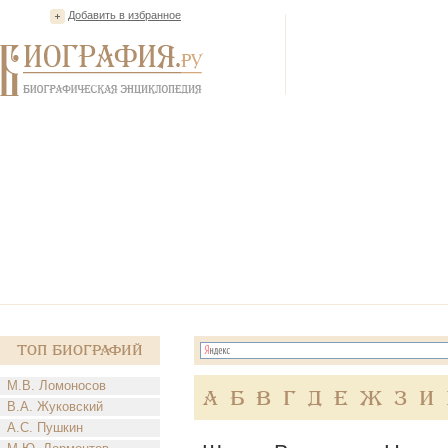
Добавить в избранное
Топ Биографий
М.В. Ломоносов
А
Б
В
Г
Д
Е
Ж
З
И
В.А. Жуковский
А.С. Пушкин