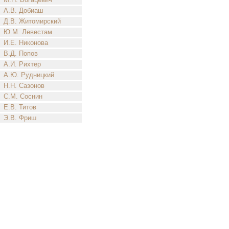
А.В. Добиаш
Д.В. Житомирский
Ю.М. Левестам
И.Е. Никонова
В.Д. Попов
А.И. Рихтер
А.Ю. Рудницкий
Н.Н. Сазонов
С.М. Соснин
Е.В. Титов
Э.В. Фриш