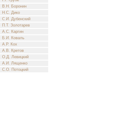
В.Н. Боронин
Н.С. Дико
С.И. Дубенский
П.Т. Золотарев
А.С. Каргин
Б.И. Коваль
А.Р. Кох
А.В. Кретов
О.Д. Левицкий
А.И. Лященко
С.О. Потоцкий