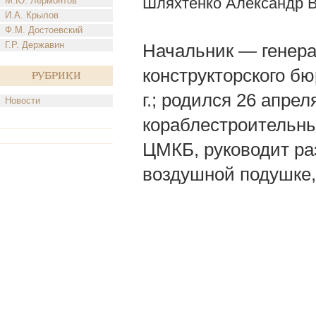
Шляхтенко Александр 
М.Ю. Лермонтов
И.А. Крылов
Ф.М. Достоевский
Г.Р. Державин
Начальник — генера
конструкторского бю
Рубрики
г.; родился 26 апрел
Новости
кораблестроительный 
ЦМКБ, руководит раз
воздушной подушке,