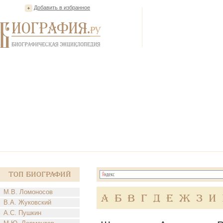
Добавить в избранное
Топ Биографий
М.В. Ломоносов
А
Б
В
Г
Д
Е
Ж
З
И
В.А. Жуковский
А.С. Пушкин