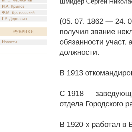
Шмидер Сергей Никола
М.Ю. Лермонтов
И.А. Крылов
Ф.М. Достоевский
Г.Р. Державин
(05. 07. 1862 — 24.
получил звание некл
Рубрики
обязанности участ. 
Новости
должности.
В 1913 откомандиров
С 1918 — заведующи
отдела Городского р
В 1920-х работал в