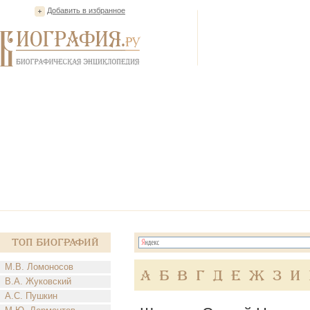
Добавить в избранное
Топ Биографий
М.В. Ломоносов
А
Б
В
Г
Д
Е
Ж
З
И
В.А. Жуковский
А.С. Пушкин