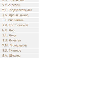
В.У. Агеевец
М.Г. Гордзялковский
В.А. Дранишников
Е.Г. Ипполитов
В.Я. Костромской
А.Х. Лео
Э.Е. Лоде
Н.В. Лукичев
Ф.М. Ляховицкий
П.В. Путилов
И.А. Шмаков