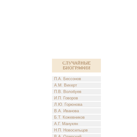
Случайные
биографии
П.А. Бессонов
А.М. Вихерт
П.В. Волобуев
И.П. Говоров
Л.Ю. Горюнова
В.А. Иванова
Б.Т. Кожевников
А.Г. Манукян
Н.П. Новосильцов
В.А. Олерский