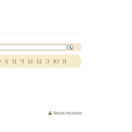
Ф
Х
Ц
Ч
Ш
Щ
Э
Ю
Я
Версия для печати