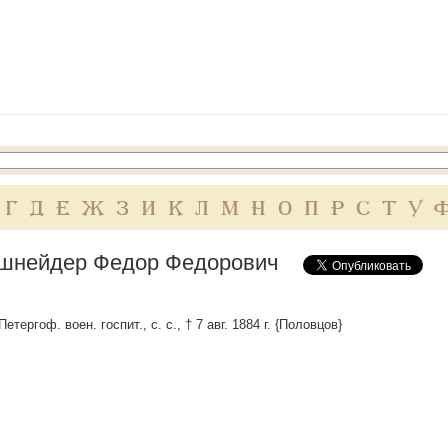
Г
Д
Е
Ж
З
И
К
Л
М
Н
О
П
Р
С
Т
У
нейдер Федор Федорович
Петергоф. воен. госпит., с. с., † 7 авг. 1884 г. {Половцов}