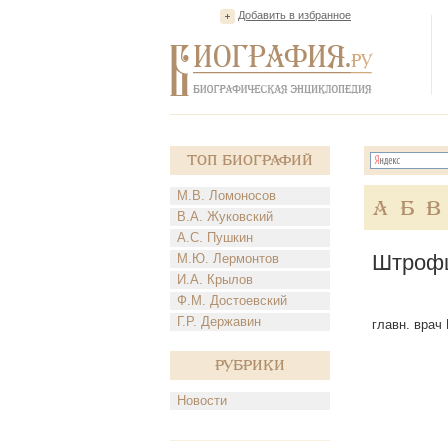
Добавить в избранное
Топ Биографий
М.В. Ломоносов
А
Б
В
В.А. Жуковский
А.С. Пушкин
Штрофш
М.Ю. Лермонтов
И.А. Крылов
Ф.М. Достоевский
Г.Р. Державин
главн. врач 
Рубрики
Новости