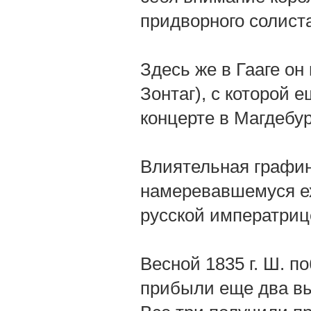
придворного солист
Здесь же в Гааге он
Зонтаг), с которой 
концерте в Магдебур
Влиятельная графин
намеревавшемуся ех
русской императриц
Весной 1835 г. Ш. п
прибыли еще два вы