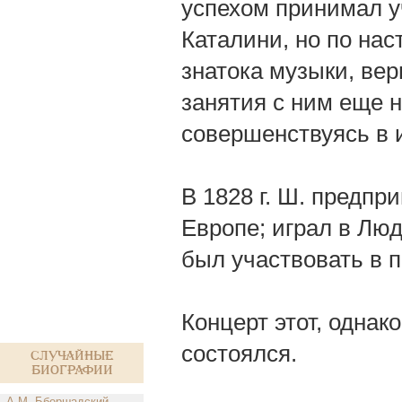
успехом принимал у
Каталини, но по нас
знатока музыки, вер
занятия с ним еще н
совершенствуясь в 
В 1828 г. Ш. предпр
Европе; играл в Люд
был участвовать в п
Концерт этот, однак
состоялся.
Случайные
биографии
А.М. Ббершадский