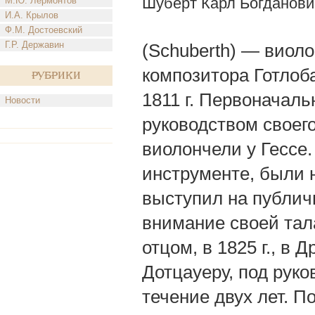
Шуберт Карл Богданови
М.Ю. Лермонтов
И.А. Крылов
Ф.М. Достоевский
Г.Р. Державин
(Schuberth) — виоло
композитора Готлоб
Рубрики
1811 г. Первоначал
Новости
руководством своего
виолончели у Гессе
инструменте, были н
выступил на публич
внимание своей тал
отцом, в 1825 г., в 
Дотцауеру, под руко
течение двух лет. 