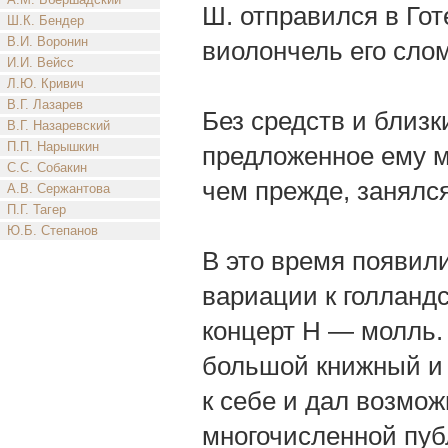
Ш. отправился в Гот
Ш.К. Бендер
В.И. Воронин
виолончель его слом
И.И. Вейсс
Л.Ю. Кривич
В.Г. Лазарев
Без средств и близк
В.Г. Назаревский
П.П. Нарышкин
предложенное ему м
С.С. Собакин
чем прежде, занялс
А.В. Сержантова
П.Г. Тагер
Ю.Б. Степанов
В это время появил
вариации к голланд
концерт H — молль. 
большой книжный и 
к себе и дал возмож
многочисленной пуб