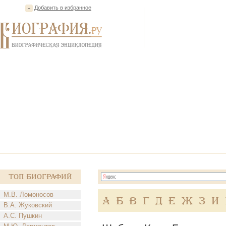
Добавить в избранное
Топ Биографий
М.В. Ломоносов
А
Б
В
Г
Д
Е
Ж
З
И
В.А. Жуковский
А.С. Пушкин