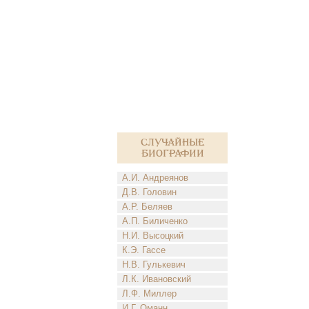
Случайные
биографии
А.И. Андреянов
Д.В. Головин
А.Р. Беляев
А.П. Биличенко
Н.И. Высоцкий
К.Э. Гассе
Н.В. Гулькевич
Л.К. Ивановский
Л.Ф. Миллер
И.Г. Оманн