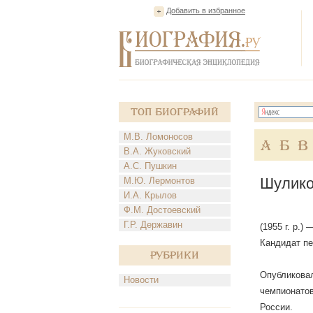
Добавить в избранное
Топ Биографий
М.В. Ломоносов
А
Б
В
В.А. Жуковский
А.С. Пушкин
Шулико
М.Ю. Лермонтов
И.А. Крылов
Ф.М. Достоевский
Г.Р. Державин
(1955 г. р.
Кандидат пе
Рубрики
Опубликовал
Новости
чемпионатов
России.