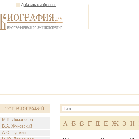
Добавить в избранное
Топ Биографий
М.В. Ломоносов
А
Б
В
Г
Д
Е
Ж
З
И
В.А. Жуковский
А.С. Пушкин