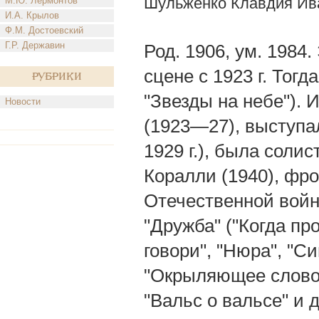
Шульженко Клавдия Ив
М.Ю. Лермонтов
И.А. Крылов
Ф.М. Достоевский
Г.Р. Державин
Род. 1906, ум. 1984
сцене с 1923 г. Тог
Рубрики
"Звезды на небе"). 
Новости
(1923—27), выступа
1929 г.), была солис
Коралли (1940), фр
Отечественной войн
"Дружба" ("Когда пр
говори", "Нюра", "С
"Окрыляющее слово"
"Вальс о вальсе" и 