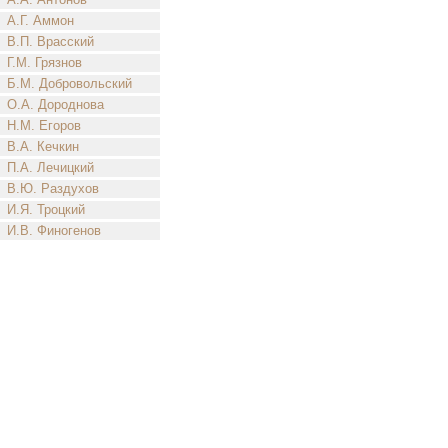
А.Г. Аммон
В.П. Врасский
Г.М. Грязнов
Б.М. Добровольский
О.А. Дороднова
Н.М. Егоров
В.А. Кечкин
П.А. Лечицкий
В.Ю. Раздухов
И.Я. Троцкий
И.В. Финогенов