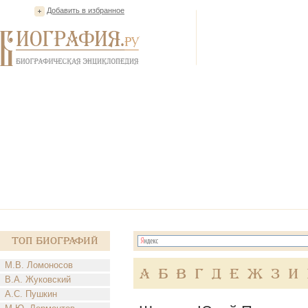
Добавить в избранное
Топ Биографий
М.В. Ломоносов
А
Б
В
Г
Д
Е
Ж
З
И
В.А. Жуковский
А.С. Пушкин