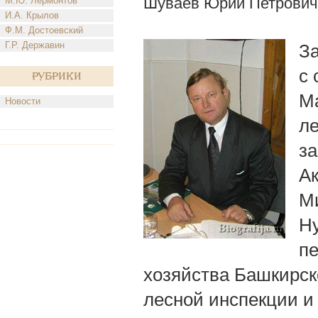
Шуваев Юрий Петрович
М.Ю. Лермонтов
И.А. Крылов
Ф.М. Достоевский
Г.Р. Державин
З
с 
Рубрики
М
Новости
ле
за
Ак
М
Н
п
хозяйства Башкирск
лесной инспекции и