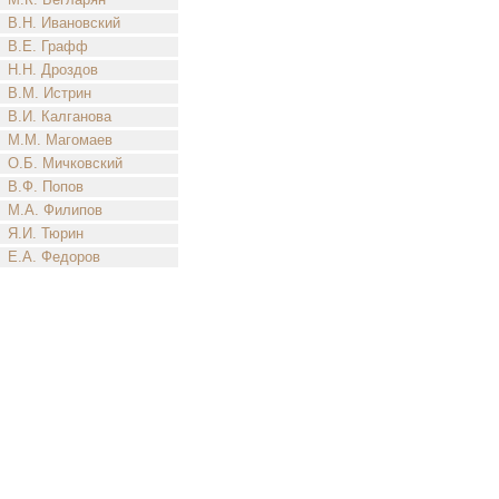
В.Н. Ивановский
В.Е. Графф
Н.Н. Дроздов
В.М. Истрин
В.И. Калганова
М.М. Магомаев
О.Б. Мичковский
В.Ф. Попов
М.А. Филипов
Я.И. Тюрин
Е.А. Федоров