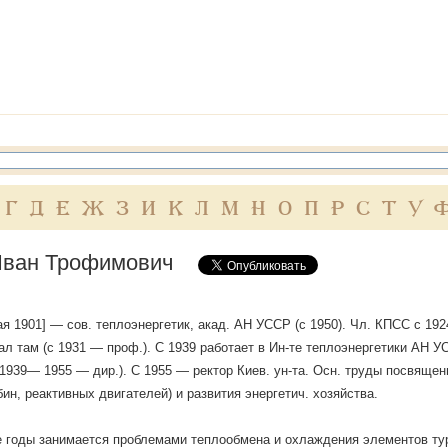
Г
Д
Е
Ж
З
И
К
Л
М
Н
О
П
Р
С
Т
У
ван Трофимович
мая 1901] — сов. теплоэнергетик, акад. АН УССР (с 1950). Чл. КПСС с 192
ал там (с 1931 — проф.). С 1939 работает в Ин-те теплоэнергетики АН УС
 1939— 1955 — дир.). С 1955 — ректор Киев. ун-та. Осн. труды посвяще
бин, реактивных двигателей) и развития энергетич. хозяйства.
 годы занимается проблемами теплообмена и охлаждения элементов ту