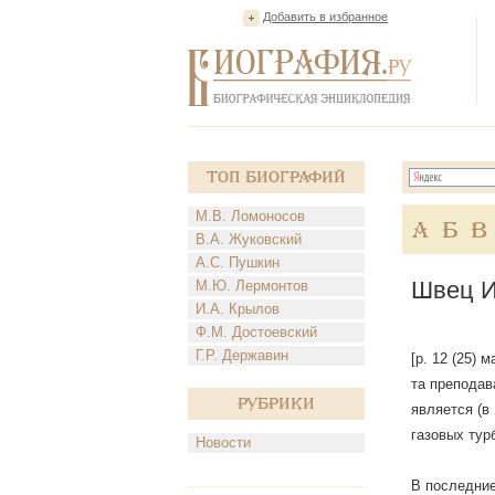
Добавить в избранное
Топ Биографий
М.В. Ломоносов
А
Б
В
В.А. Жуковский
А.С. Пушкин
Швец И
М.Ю. Лермонтов
И.А. Крылов
Ф.М. Достоевский
Г.Р. Державин
[р. 12 (25) 
та преподав
Рубрики
является (в
газовых тур
Новости
В последние