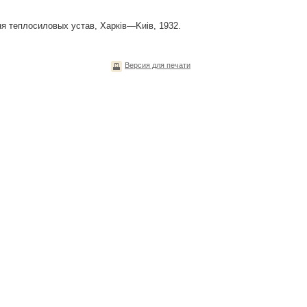
ня теплосиловых устав, Xapкiв—Kиiв, 1932.
Версия для печати