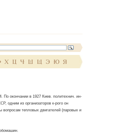
Ф
Х
Ц
Ч
Ш
Щ
Э
Ю
Я
4. По окончании в 1927 Киев. политехнич. ин-
СР, одним из организаторов к-рого он
ны вопросам тепловых двигателей (паровых и
рбомашин.