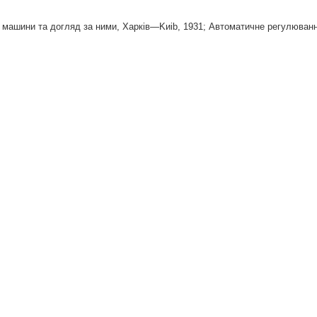
i машини та догляд за ними, Xapкiв—Kиib, 1931; Автоматичне регулюван