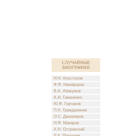
Случайные
биографии
Н.Н. Апостолов
Ф.Ф. Никифоров
В.А. Абакумов
А.И. Гаманенко
Ю.Ф. Горчаков
П.А. Гражданинов
О.С. Джанияров
Н.Ф. Макаров
А.Н. Островский
Л.К. Порадник