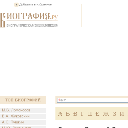
Добавить в избранное
Топ Биографий
М.В. Ломоносов
А
Б
В
Г
Д
Е
Ж
З
И
В.А. Жуковский
А.С. Пушкин