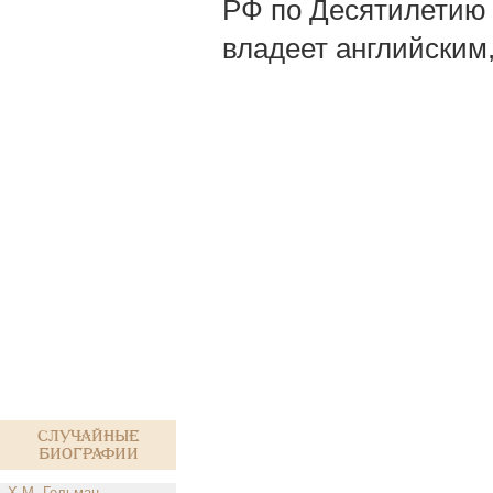
РФ по Десятилетию 
владеет английским
Случайные
биографии
Х.М. Гельман