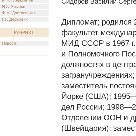
Сидоров Василий Серг
М.Ю. Лермонтов
И.А. Крылов
Ф.М. Достоевский
Г.Р. Державин
Дипломат; родился 2 
факультет междуна
Рубрики
МИД СССР в 1967 г.
Новости
и Полномочного Пос
должностях в центр
загранучреждениях;
заместитель постоя
Йорке (США); 1995
дел России; 1998—2
Отделении ООН и д
(Швейцария); замес