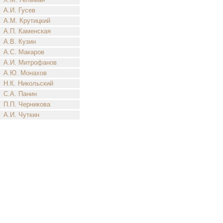
А.И. Гусев
А.М. Крутицкий
А.П. Каменская
А.В. Кузин
А.С. Макаров
А.И. Митрофанов
А.Ю. Монахов
Н.К. Никольский
С.А. Панин
П.П. Черникова
А.И. Чуткин