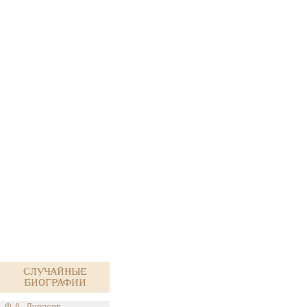
Случайные
биографии
Ф.А. Дурасов