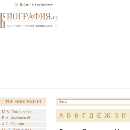
Добавить в избранное
Топ Биографий
М.В. Ломоносов
А
Б
В
Г
Д
Е
Ж
З
И
В.А. Жуковский
А.С. Пушкин