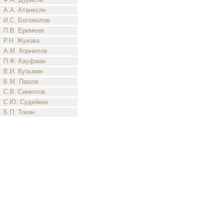
А.А. Атанесян
И.С. Богомолов
П.В. Еремеев
Р.Н. Жукова
А.М. Корнилов
П.Ф. Кауфман
В.И. Кузьмин
Б.М. Пашов
С.В. Сикеотов
С.Ю. Судейкин
Б.П. Токин