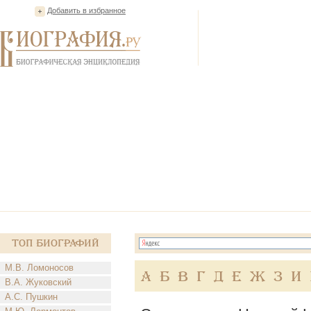
Добавить в избранное
Топ Биографий
М.В. Ломоносов
А
Б
В
Г
Д
Е
Ж
З
И
В.А. Жуковский
А.С. Пушкин