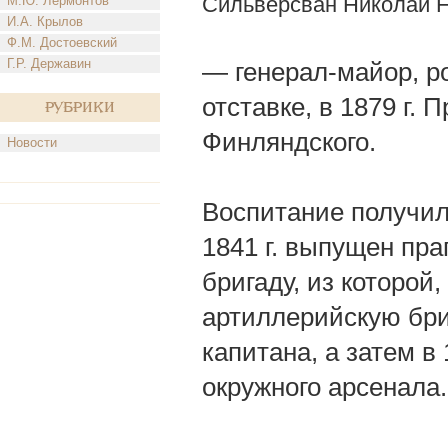
Сильверсван Николай 
М.Ю. Лермонтов
И.А. Крылов
Ф.М. Достоевский
Г.Р. Державин
— генерал-майор, род
отставке, в 1879 г.
Рубрики
Финляндского.
Новости
Воспитание получил 
1841 г. выпущен пр
бригаду, из которой,
артиллерийскую бри
капитана, а затем в
окружного арсенала.