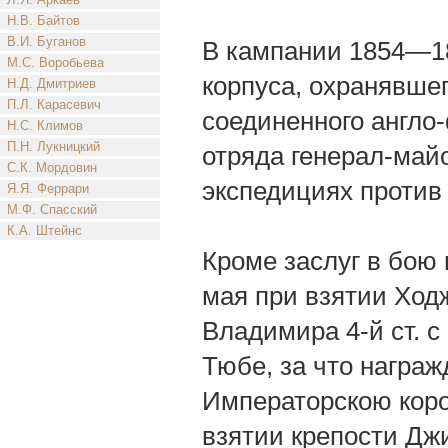
Н.В. Байтов
В.И. Буганов
В кампании 1854—185
М.С. Воробьева
корпуса, охранявше
Н.Д. Дмитриев
П.Л. Карасевич
соединенного англо-
Н.С. Климов
П.Н. Лукницкий
отряда генерал-май
С.К. Мордовин
экспедициях против
Я.Я. Феррари
М.Ф. Спасский
К.А. Штейнс
Кроме заслуг в бою
мая при взятии Ходж
Владимира 4-й ст. с
Тюбе, за что награж
Императорскою коро
взятии крепости Дж