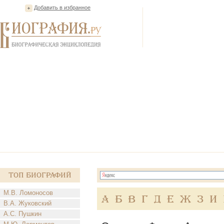
Добавить в избранное
Топ Биографий
М.В. Ломоносов
А
Б
В
Г
Д
Е
Ж
З
И
В.А. Жуковский
А.С. Пушкин