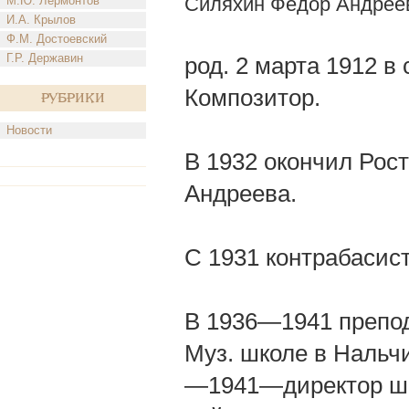
Силяхин Федор Андрее
М.Ю. Лермонтов
И.А. Крылов
Ф.М. Достоевский
Г.Р. Державин
род. 2 марта 1912 в
Композитор.
Рубрики
Новости
В 1932 окончил Рост
Андреева.
С 1931 контрабасист
В 1936—1941 препод
Муз. школе в Нальчи
—1941—директор шк