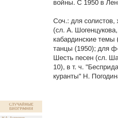
войны. С 1950 в Лен
Соч.: для солистов,
(сл. А. Шогенцукова
кабардинские темы (
танцы (1950); для ф
Шесть песен (сл. Ша
10), в т. ч. "Беспри
куранты" Н. Погодин
Случайные
биографии
Н.А. Антропов