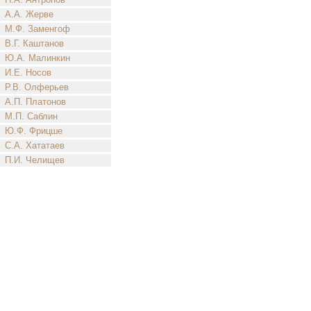
А.А. Жерве
М.Ф. Заменгоф
В.Г. Каштанов
Ю.А. Малинкин
И.Е. Носов
Р.В. Олферьев
А.П. Платонов
М.П. Саблин
Ю.Ф. Фрицше
С.А. Хататаев
П.И. Челищев