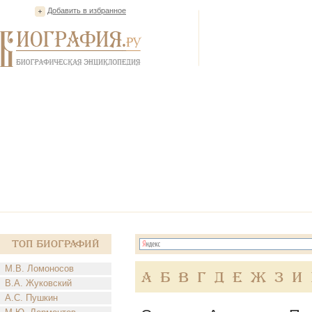
Добавить в избранное
Топ Биографий
М.В. Ломоносов
А
Б
В
Г
Д
Е
Ж
З
И
В.А. Жуковский
А.С. Пушкин