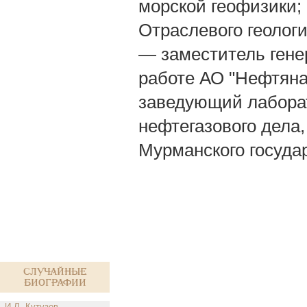
морской геофизики;
Отраслевого геолог
— заместитель гене
работе АО "Нефтян
заведующий лабора
нефтегазового дела,
Мурманского государ
Случайные
биографии
И.Л. Кутузов