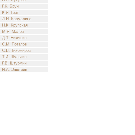
Г.К. Брун
К.Я. Грот
Л.И. Кармалина
Н.К. Крупская
М.Я. Малов
Д.Т. Никишин
С.М. Потапов
С.В. Тихомиров
Т.И. Шульгин
Г.В. Штурмин
И.А. Эпштейн