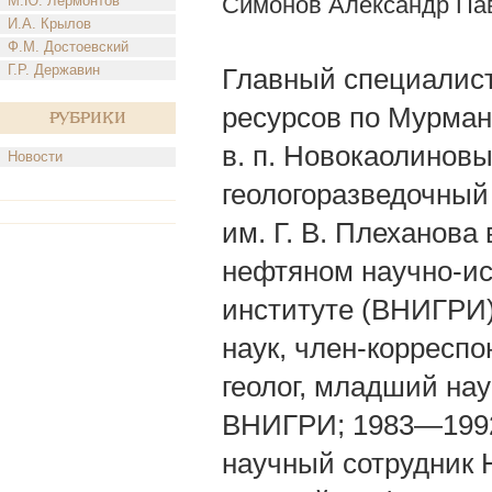
Симонов Александр Па
М.Ю. Лермонтов
И.А. Крылов
Ф.М. Достоевский
Г.Р. Державин
Главный специалист
ресурсов по Мурманс
Рубрики
в. п. Новокаолинов
Новости
геологоразведочный 
им. Г. В. Плеханова
нефтяном научно-ис
институте (ВНИГРИ) 
наук, член-корресп
геолог, младший на
ВНИГРИ; 1983—1992
научный сотрудник 