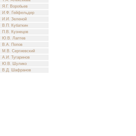
Я.Г. Воробьев
И.Ф. Гейфельдер
И.И. Зеленой
В.П. Кубаткин
П.В. Кузнецов
Ю.В. Лаптев
В.А. Попов
М.В. Сергиевский
А.И. Тугаринов
Ю.В. Шулико
В.Д. Шафранов