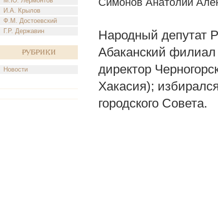
Симонов Анатолий Але
М.Ю. Лермонтов
И.А. Крылов
Ф.М. Достоевский
Г.Р. Державин
Народный депутат РФ
Абаканский филиал 
Рубрики
директор Черногорс
Новости
Хакасия); избиралс
городского Совета.