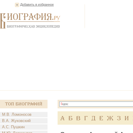
Добавить в избранное
Топ Биографий
М.В. Ломоносов
А
Б
В
Г
Д
Е
Ж
З
И
В.А. Жуковский
А.С. Пушкин