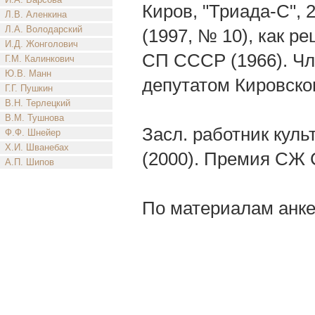
Киров, "Триада-С", 
Л.В. Аленкина
Л.А. Володарский
(1997, № 10), как р
И.Д. Жонголович
СП СССР (1966). Чл
Г.М. Калинкович
Ю.В. Манн
депутатом Кировског
Г.Г. Пушкин
В.Н. Терлецкий
В.М. Тушнова
Засл. работник куль
Ф.Ф. Шнейер
Х.И. Шванебах
(2000). Премия СЖ 
А.П. Шипов
По материалам анке