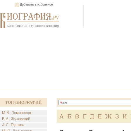
Добавить в избранное
Топ Биографий
М.В. Ломоносов
А
Б
В
Г
Д
Е
Ж
З
И
В.А. Жуковский
А.С. Пушкин