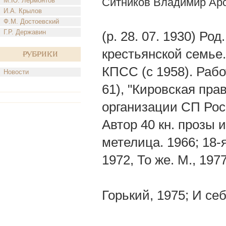
Ситников Владимир Ар
М.Ю. Лермонтов
И.А. Крылов
Ф.М. Достоевский
Г.Р. Державин
(р. 28. 07. 1930) Ро
крестьянской семье
Рубрики
КПСС (с 1958). Рабо
Новости
61), "Кировская пра
организации СП Росс
Автор 40 кн. прозы и
метелица. 1966; 18-я
1972, То же. М., 197
Горький, 1975; И се