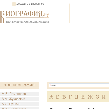
Добавить в избранное
Топ Биографий
М.В. Ломоносов
А
Б
В
Г
Д
Е
Ж
З
И
В.А. Жуковский
А.С. Пушкин