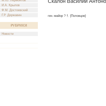
Скалон Василий Антон
М.Ю. Лермонтов
И.А. Крылов
Ф.М. Достоевский
Г.Р. Державин
ген.-майор ? †. {Половцов}
Рубрики
Новости