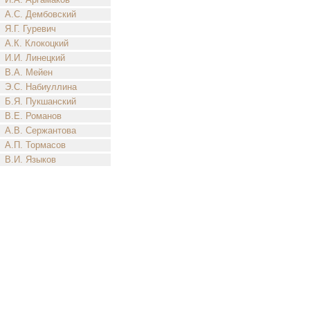
А.С. Дембовский
Я.Г. Гуревич
А.К. Клокоцкий
И.И. Линецкий
В.А. Мейен
Э.С. Набиуллина
Б.Я. Пукшанский
В.Е. Романов
А.В. Сержантова
А.П. Тормасов
В.И. Языков