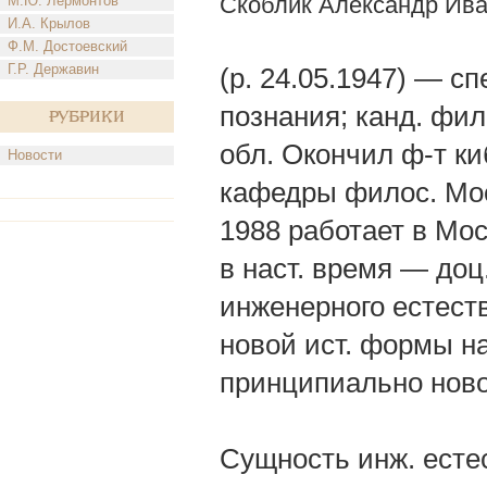
Скоблик Александр Ив
М.Ю. Лермонтов
И.А. Крылов
Ф.М. Достоевский
Г.Р. Державин
(р. 24.05.1947) — с
познания; канд. фил
Рубрики
обл. Окончил ф-т ки
Новости
кафедры филос. Моск
1988 работает в Мос
в наст. время — доц
инженерного естеств
новой ист. формы н
принципиально ново
Сущность инж. есте