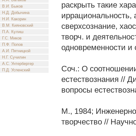
раскрыть такие хара
В.И. Быков
Н.Д. Добычина
иррациональность, 
Н.И. Какорин
сверхсознание, хао
В.М. Кияновский
П.А. Кулиш
творч. и деятельно
Г.С. Миков
П.Ф. Попов
одновременности и 
А.И. Пятницкой
Н.Г. Сучилин
А.С. Унтербергер
Соч.: О соотношени
П.Д. Успенский
естествознания // 
вопросы естествозн
М., 1984; Инженерн
творчество // Научн