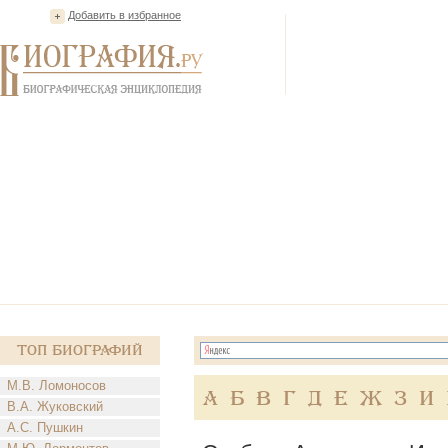
Добавить в избранное
Топ Биографий
М.В. Ломоносов
А
Б
В
Г
Д
Е
Ж
З
И
В.А. Жуковский
А.С. Пушкин