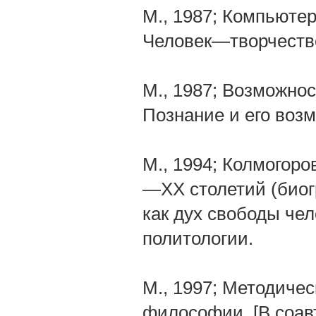
М., 1987; Компьютер
Человек—творчеств
М., 1987; Возможнос
Познание и его воз
М., 1994; Колмогор
—XX столетий (биог
как дух свободы че
политологии.
М., 1997; Методичес
философии. [В соавт.