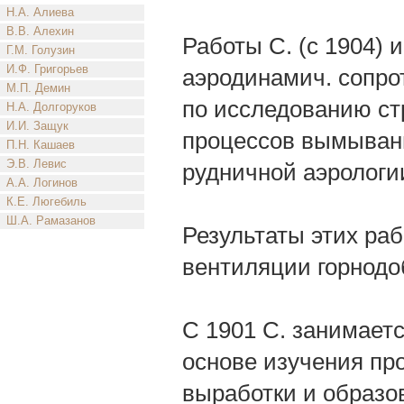
Н.А. Алиева
В.В. Алехин
Работы С. (с 1904) 
Г.М. Голузин
И.Ф. Григорьев
аэродинамич. сопро
М.П. Демин
по исследованию ст
Н.А. Долгоруков
И.И. Защук
процессов вымывани
П.Н. Кашаев
Э.В. Левис
рудничной аэрологи
А.А. Логинов
К.Е. Люгебиль
Ш.А. Рамазанов
Результаты этих ра
вентиляции горнод
С 1901 С. занимает
основе изучения пр
выработки и образов