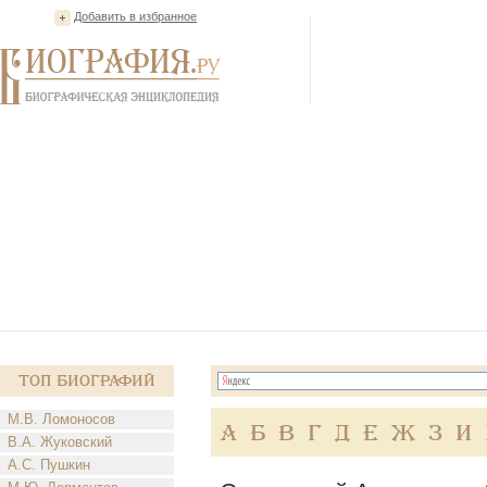
Добавить в избранное
Топ Биографий
М.В. Ломоносов
А
Б
В
Г
Д
Е
Ж
З
И
В.А. Жуковский
А.С. Пушкин