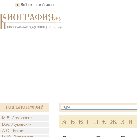
Добавить в избранное
Топ Биографий
М.В. Ломоносов
А
Б
В
Г
Д
Е
Ж
З
И
В.А. Жуковский
А.С. Пушкин