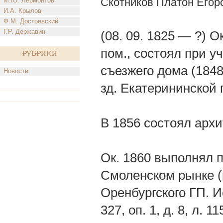
Скотников Платон Егор
М.Ю. Лермонтов
И.А. Крылов
Ф.М. Достоевский
Г.Р. Державин
(08. 09. 1825 — ?) 
пом., состоял при у
Рубрики
съезжего дома (1848
Новости
зд. Екатерининской 
В 1856 состоял архи
Ок. 1860 выполнял 
Смоленском рынке (
Оренбургского ГП. Ис
327, оп. 1, д. 8, л.