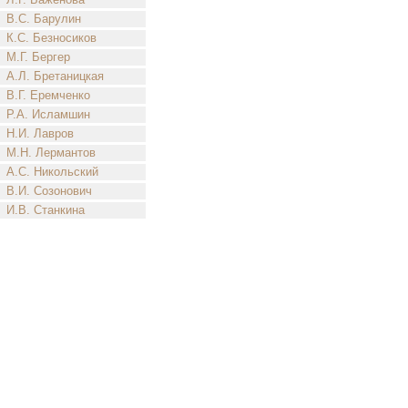
В.С. Барулин
К.С. Безносиков
М.Г. Бергер
А.Л. Бретаницкая
В.Г. Еремченко
Р.А. Исламшин
Н.И. Лавров
М.Н. Лермантов
А.С. Никольский
В.И. Созонович
И.В. Станкина