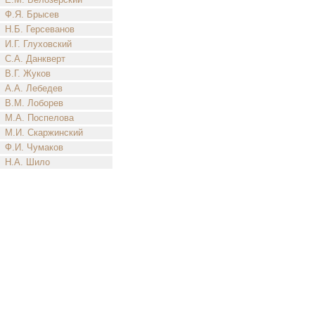
Ф.Я. Брысев
Н.Б. Герсеванов
И.Г. Глуховский
С.А. Данкверт
В.Г. Жуков
А.А. Лебедев
В.М. Лоборев
М.А. Поспелова
М.И. Скаржинский
Ф.И. Чумаков
Н.А. Шило