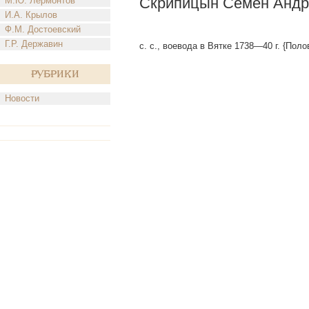
Скрипицын Семен Андр
М.Ю. Лермонтов
И.А. Крылов
Ф.М. Достоевский
Г.Р. Державин
с. с., воевода в Вятке 1738—40 г. {Поло
Рубрики
Новости