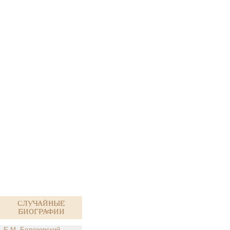
Случайные
биографии
Е.М. Белозерский