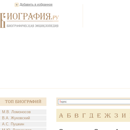
Добавить в избранное
Топ Биографий
М.В. Ломоносов
А
Б
В
Г
Д
Е
Ж
З
И
В.А. Жуковский
А.С. Пушкин