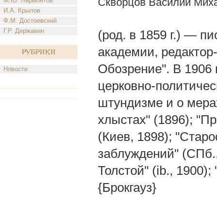
Скворцов Василий Мих
М.Ю. Лермонтов
И.А. Крылов
Ф.М. Достоевский
Г.Р. Державин
(род. в 1859 г.) — 
академии, редактор
Рубрики
Обозрение". В 1906 
Новости
церковно-политическ
штундизме и о мерах
хлыстах" (1896); "П
(Киев, 1898); "Стар
заблуждений" (СПб.,
Толстой" (ib., 1900)
{Брокгауз}