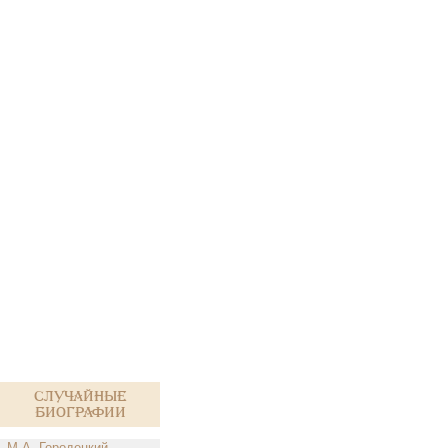
Случайные
биографии
М.А. Городецкий