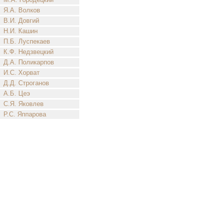
Я.А. Волков
В.И. Довгий
Н.И. Кашин
П.Б. Луспекаев
К.Ф. Недзвецкий
Д.А. Поликарпов
И.С. Хорват
Д.Д. Строганов
А.Б. Цеэ
С.Я. Яковлев
Р.С. Яппарова