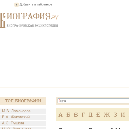
Добавить в избранное
Топ Биографий
М.В. Ломоносов
А
Б
В
Г
Д
Е
Ж
З
И
В.А. Жуковский
А.С. Пушкин