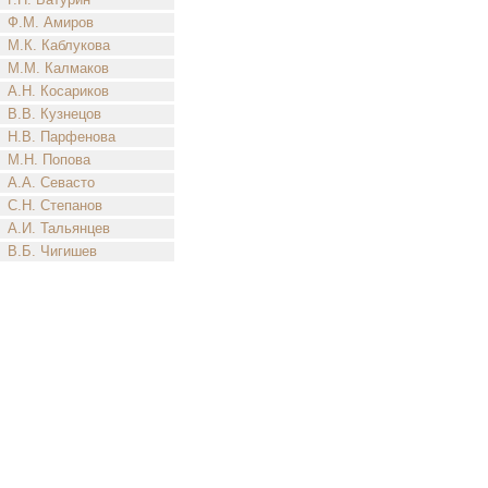
Ф.М. Амиров
М.К. Каблукова
М.М. Калмаков
А.Н. Косариков
В.В. Кузнецов
Н.В. Парфенова
М.Н. Попова
А.А. Севасто
С.Н. Степанов
А.И. Тальянцев
В.Б. Чигишев