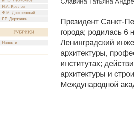
Славина Татьяна Андр
М.Ю. Лермонтов
И.А. Крылов
Ф.М. Достоевский
Г.Р. Державин
Президент Санкт-Пе
города; родилась 6 н
Рубрики
Ленинградский инже
Новости
архитектуры, профе
институтах; действ
архитектуры и стро
Международной ака