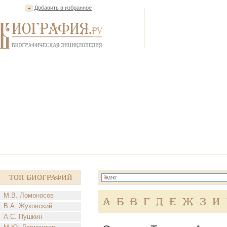
Добавить в избранное
Топ Биографий
М.В. Ломоносов
А
Б
В
Г
Д
Е
Ж
З
И
В.А. Жуковский
А.С. Пушкин