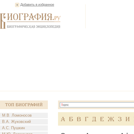
Добавить в избранное
Топ Биографий
М.В. Ломоносов
А
Б
В
Г
Д
Е
Ж
З
И
В.А. Жуковский
А.С. Пушкин