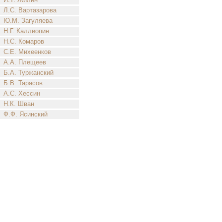
Л.С. Вартазарова
Ю.М. Загуляева
Н.Г. Каллиопин
Н.С. Комаров
С.Е. Михеенков
А.А. Плещеев
Б.А. Туржанский
Б.В. Тарасов
А.С. Хессин
Н.К. Шван
Ф.Ф. Ясинский