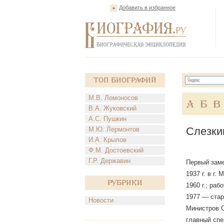
Добавить в избранное
Топ Биографий
М.В. Ломоносов
А
Б
В
В.А. Жуковский
А.С. Пушкин
Слезки
М.Ю. Лермонтов
И.А. Крылов
Ф.М. Достоевский
Г.Р. Державин
Первый заме
1937 г. в г
Рубрики
1960 г.; ра
1977 — стар
Новости
Министров 
главный спе