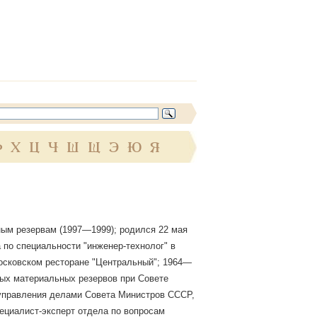
Ф
Х
Ц
Ч
Ш
Щ
Э
Ю
Я
ым резервам (1997—1999); родился 22 мая
а по специальности "инженер-технолог" в
московском ресторане "Центральный"; 1964—
ых материальных резервов при Совете
управления делами Совета Министров СССР,
ециалист-эксперт отдела по вопросам