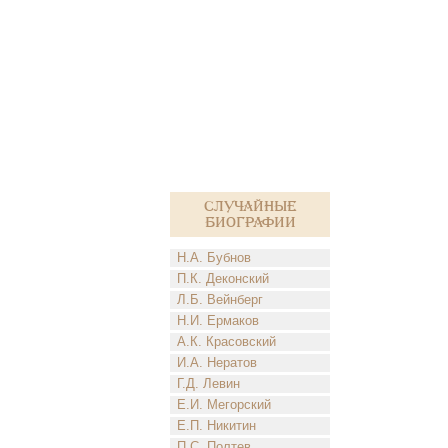
Случайные
биографии
Н.А. Бубнов
П.К. Деконский
Л.Б. Вейнберг
Н.И. Ермаков
А.К. Красовский
И.А. Нератов
Г.Д. Левин
Е.И. Мегорский
Е.П. Никитин
П.С. Полтев