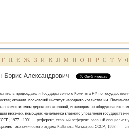
Г
Д
Е
Ж
З
И
К
Л
М
Н
О
П
Р
С
Т
У
н Борис Александрович
ститель председателя Государственного Комитета РФ по государственн
. Москве; окончил Московский институт народного хозяйства им. Плеханов
ботал заместителем директора столовой, инженером по оборудованию в 
ший инженер, помощник начальника главного управления государственн
СССР; 1977—1991 — референт, старший референт, главный специалист 
циалист экономического отдела Кабинета Министров СССР; 1992 г. — сп