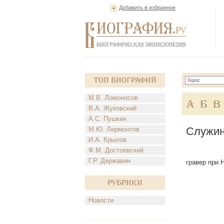
Добавить в избранное
Топ Биографий
М.В. Ломоносов
А
Б
В
В.А. Жуковский
А.С. Пушкин
Служин
М.Ю. Лермонтов
И.А. Крылов
Ф.М. Достоевский
Г.Р. Державин
гравер при Н
Рубрики
Новости