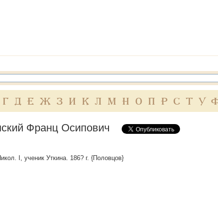
Г
Д
Е
Ж
З
И
К
Л
М
Н
О
П
Р
С
Т
У
ский Франц Осипович
икол. I, ученик Уткина. 186? г. {Половцов}