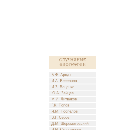
Случайные
биографии
Б.Ф. Арндт
И.А. Бессонов
И.З. Ваценко
Ю.А. Зайцев
М.И. Литваков
Г.К. Попов
Я.М. Поспелов
В.Г. Серов
Д.М. Шереметевский
Н.И. Стороженко