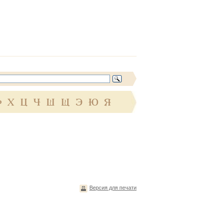
Ф
Х
Ц
Ч
Ш
Щ
Э
Ю
Я
Версия для печати