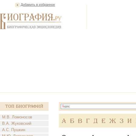
Добавить в избранное
Топ Биографий
М.В. Ломоносов
А
Б
В
Г
Д
Е
Ж
З
И
В.А. Жуковский
А.С. Пушкин