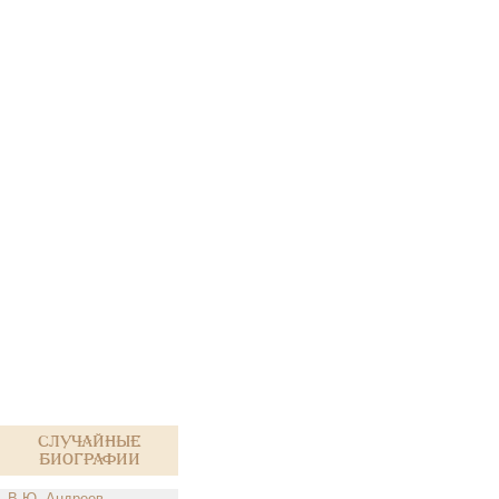
Случайные
биографии
В.Ю. Андреев