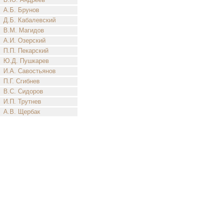
А.Б. Брунов
Д.Б. Кабалевский
В.М. Магидов
А.И. Озерский
П.П. Пекарский
Ю.Д. Пушкарев
И.А. Савостьянов
П.Г. Сгибнев
В.С. Сидоров
И.П. Трутнев
А.В. Щербак