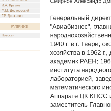
Смирнов Александр Дм
М.Ю. Лермонтов
И.А. Крылов
Ф.М. Достоевский
Г.Р. Державин
Генеральный дирек
"Авиабизнес", глав
Рубрики
народнохозяйственн
Новости
1940 г. в г. Твери; 
хозяйства в 1962 г.
академик РАЕН; 19
института народног
лабораторией, заве
математического ин
Аппарате ЦК КПСС 
заместитель Главно