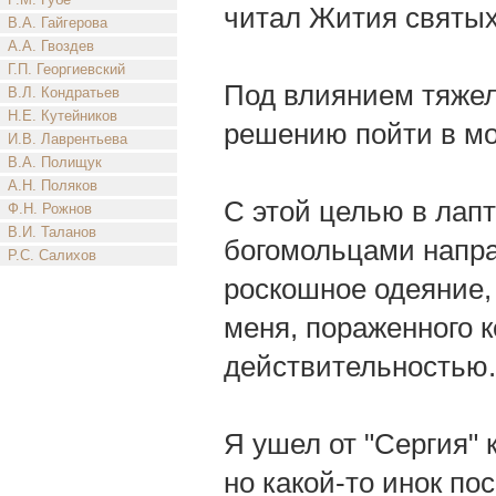
читал Жития святых:
В.А. Гайгерова
А.А. Гвоздев
Г.П. Георгиевский
Под влиянием тяжел
В.Л. Кондратьев
Н.Е. Кутейников
решению пойти в мо
И.В. Лаврентьева
В.А. Полищук
А.Н. Поляков
С этой целью в лапт
Ф.Н. Рожнов
В.И. Таланов
богомольцами напра
Р.С. Салихов
роскошное одеяние,
меня, пораженного 
действительностью.
Я ушел от "Сергия" 
но какой-то инок пос