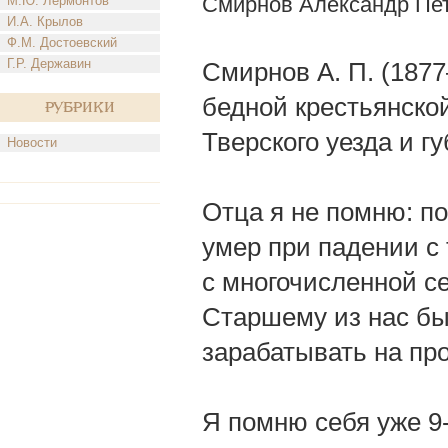
Смирнов Александр Пе
М.Ю. Лермонтов
И.А. Крылов
Ф.М. Достоевский
Г.Р. Державин
Смирнов А. П. (187
бедной крестьянско
Рубрики
Тверского уезда и г
Новости
Отца я не помню: п
умер при падении с 
с многочисленной с
Старшему из нас бы
зарабатывать на пр
Я помню себя уже 9-