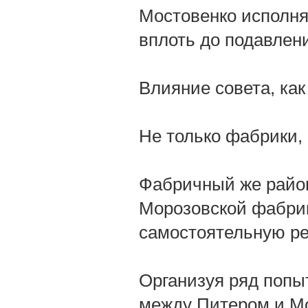
Мостовенко исполня
вплоть до подавлени
Влияние совета, как
Не только фабрики, 
Фабричный же район
Морозовской фабрик
самостоятельную рес
Организуя ряд попы
между Питером и Мо