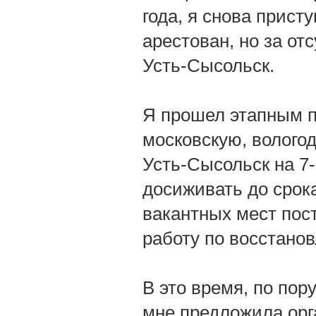
года, я снова прист
арестован, но за от
Усть-Сысольск.
Я прошел этапным п
московскую, вологод
Усть-Сысольск на 7-
досиживать до срока
вакантных мест пос
работу по восстано
В это время, по по
мне предложила орг