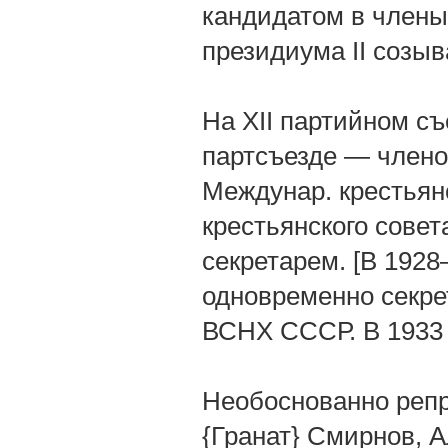
кандидатом в члены
президиума II созыв
На XII партийном съ
партсъезде — членом
Междунар. крестьян
крестьянского совет
секретарем. [В 192
одновременно секре
ВСНХ СССР. В 1933 
Необоснованно репр
{Гранат} Смирнов, 