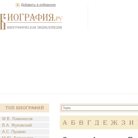
Добавить в избранное
Топ Биографий
М.В. Ломоносов
А
Б
В
Г
Д
Е
Ж
З
И
В.А. Жуковский
А.С. Пушкин