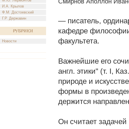
Смирнов Аполлон Иван
М.Ю. Лермонтов
И.А. Крылов
Ф.М. Достоевский
Г.Р. Державин
— писатель, ордина
кафедре философии;
Рубрики
факультета.
Новости
Важнейшие его сочи
англ. этики" (т. I, К
природе и искусстве
формы в произведени
держится направлен
Он считает задачей 