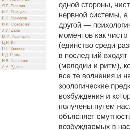
одной стороны, чис
Я.П. Гарелин
И.С. Ганецкой
нервной системы, а 
В.С. Громаков
другой — психологи
И.Л. Грозовский
Х.И. Ежов
моментов как чисто 
М.Ф. Исангазин
Ц.И. Кин
(единство среди раз
П.П. Копняев
в последний входят
Р.Д. Ромм
Н.В. Чашников
(мелодии и ритм), к
А.А. Эдоков
все те волнения и 
зоологические пред
возбуждения и кото
получены путем нас
объясняет смутност
возбуждаемых в нас