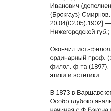
Иванович (дополнени
{Брокгауз} Смирнов
20.04(02.05).1902] 
Нижегородской губ.;
Окончил ист.-филол. 
ординарный проф. (1
филол. ф-та (1897).
этики и эстетики.
В 1873 в Варшавско
Особо глубоко анали
начиная с Ф.Бэкона 