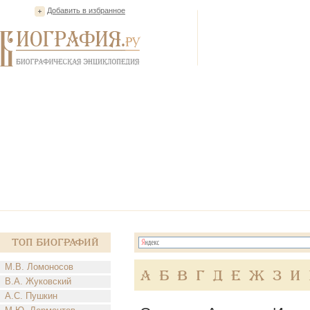
Добавить в избранное
Топ Биографий
М.В. Ломоносов
А
Б
В
Г
Д
Е
Ж
З
И
В.А. Жуковский
А.С. Пушкин