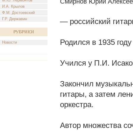
Смирнов Юрий Алексее
М.Ю. Лермонтов
И.А. Крылов
Ф.М. Достоевский
Г.Р. Державин
— российский гитар
Рубрики
Родился в 1935 году
Новости
Учился у П.И. Исако
Закончил музыкальн
гитары, а затем лен
оркестра.
Автор множества со