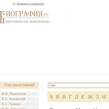
Добавить в избранное
Топ Биографий
М.В. Ломоносов
А
Б
В
Г
Д
Е
Ж
З
И
В.А. Жуковский
А.С. Пушкин