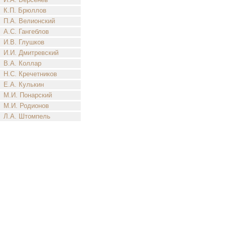
К.П. Брюллов
П.А. Велионский
А.С. Гангеблов
И.В. Глушков
И.И. Дмитревский
В.А. Коллар
Н.С. Кречетников
Е.А. Кулькин
М.И. Понарский
М.И. Родионов
Л.А. Штомпель