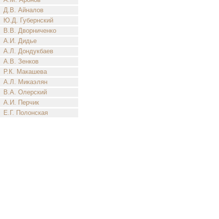
Д.В. Айналов
Ю.Д. Губернский
В.В. Дворниченко
А.И. Дидье
А.Л. Дондукбаев
А.В. Зенков
Р.К. Макашева
А.Л. Микаэлян
В.А. Олерский
А.И. Перчик
Е.Г. Полонская