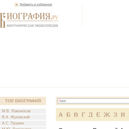
Добавить в избранное
Топ Биографий
М.В. Ломоносов
А
Б
В
Г
Д
Е
Ж
З
И
В.А. Жуковский
А.С. Пушкин