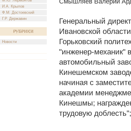
Смышляев Валерий Ар
М.Ю. Лермонтов
И.А. Крылов
Ф.М. Достоевский
Г.Р. Державин
Генеральный директо
Ивановской области) 
Рубрики
Горьковский полите
Новости
"инженер-механик" в
автомобильный завод
Кинешемском заводе
начиная с заместит
академии менеджмен
Кинешмы; награжден
трудовую доблесть";